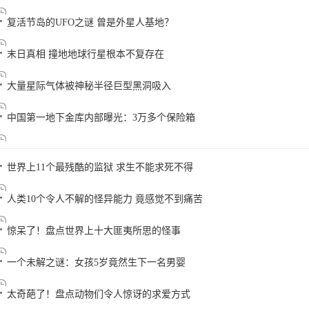
复活节岛的UFO之谜 曾是外星人基地？
末日真相 撞地地球行星根本不复存在
大量星际气体被神秘半径巨型黑洞吸入
中国第一地下金库内部曝光：3万多个保险箱
世界上11个最残酷的监狱 求生不能求死不得
人类10个令人不解的怪异能力 竟感觉不到痛苦
惊呆了！盘点世界上十大匪夷所思的怪事
一个未解之谜：女孩5岁竟然生下一名男婴
太奇葩了！盘点动物们令人惊讶的求爱方式