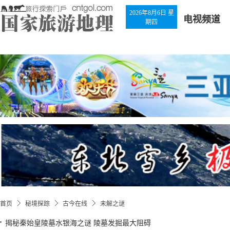
2026年8月6日 星
电视频道
期四
首页
秘境探踪
古今在线
未解之谜
揭秘秦始皇陵墓水银海之谜 陵墓发掘最大阻碍