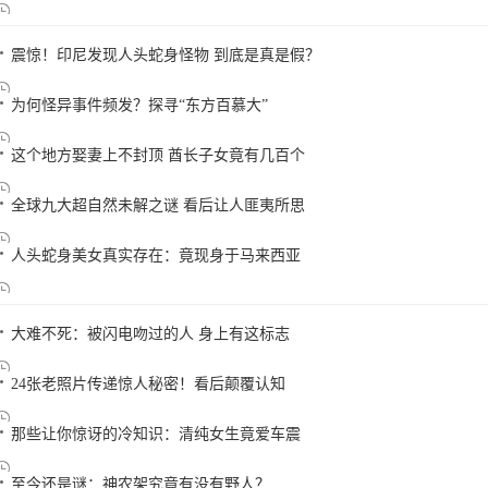
震惊！印尼发现人头蛇身怪物 到底是真是假？
为何怪异事件频发？探寻“东方百慕大”
这个地方娶妻上不封顶 酋长子女竟有几百个
全球九大超自然未解之谜 看后让人匪夷所思
人头蛇身美女真实存在：竟现身于马来西亚
大难不死：被闪电吻过的人 身上有这标志
24张老照片传递惊人秘密！看后颠覆认知
那些让你惊讶的冷知识：清纯女生竟爱车震
至今还是谜：神农架究竟有没有野人？