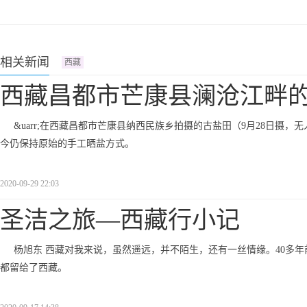
相关新闻
西藏
西藏昌都市芒康县澜沧江畔
&uarr;在西藏昌都市芒康县纳西民族乡拍摄的古盐田（9月28日摄，无
今仍保持原始的手工晒盐方式。
2020-09-29 22:03
圣洁之旅—西藏行小记
杨旭东 西藏对我来说，虽然遥远，并不陌生，还有一丝情缘。40多
都留给了西藏。